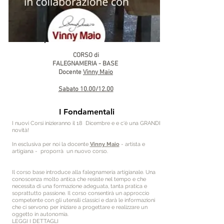
CORSO di
FALEGNAMERIA - BASE
Docente
Vinny Maio
Sabato 10.00/12.00
I Fondamentali
I nuovi Corsi inizieranno il 18 Dicembre e e c'è una GRANDE
novità!
In esclusiva per noi la docente
Vinny Maio
- artista e
artigiana - proporrà un nuovo corso.
Il corso base introduce alla falegnameria artigianale. Una
conoscenza molto antica che resiste nel tempo e che
necessita di una formazione adeguata, tanta pratica e
soprattutto passione. Il corso consentirà un approccio
competente con gli utensili classici e darà le informazioni
che ci servono per iniziare a progettare e realizzare un
oggetto in autonomia.
LEGGI I DETTAGLI