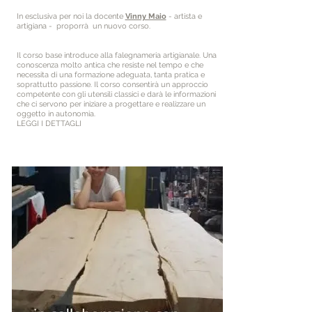
In esclusiva per noi la docente
Vinny Maio
- artista e
artigiana - proporrà un nuovo corso.
Il corso base introduce alla falegnameria artigianale. Una
conoscenza molto antica che resiste nel tempo e che
necessita di una formazione adeguata, tanta pratica e
soprattutto passione. Il corso consentirà un approccio
competente con gli utensili classici e darà le informazioni
che ci servono per iniziare a progettare e realizzare un
oggetto in autonomia.
LEGGI I DETTAGLI