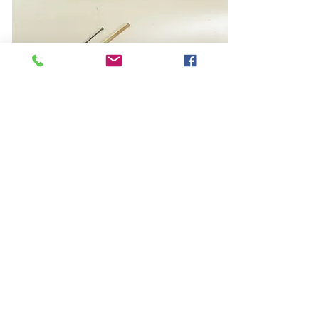
CORSO di
TECNICHE DI
GIOIELLERIA SU
PORCELLANA
Docente
Vinny Maio
Progettare e Modellare
Disegnare, modellare, smaltare e creare una piccola
collezione di gioielli in porcellana.
Disegnare, modellare, smaltare e creare una piccola collezione
di gioielli in porcellanaezione teorica sui materiali, le
attrezzature e le tecniche di montaggio. Scelta di un progetto.
Prime fasi di realizzazione dei componenti. Selezione degli
elementi di metallo idonei al montaggio. Check a crudo del
montaggio. Cottura. Montaggio definitivo
Tutto Il materiale viene fornito dal laboratorio - porcellana,
elementi di montaggio in metalli anallergici, attrezzi e