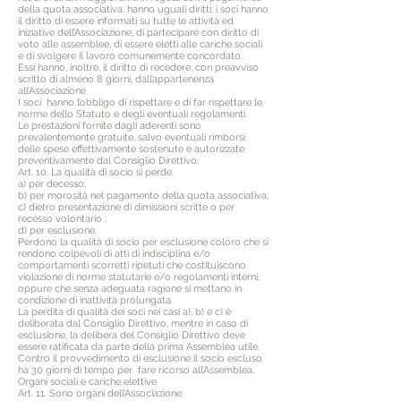
della quota associativa, hanno uguali diritti: i soci hanno
il diritto di essere informati su tutte le attività ed
iniziative dell’Associazione, di partecipare con diritto di
voto alle assemblee, di essere eletti alle cariche sociali
e di svolgere il lavoro comunemente concordato.
Essi hanno, inoltre, il diritto di recedere, con preavviso
scritto di almeno 8 giorni, dall’appartenenza
all’Associazione.
I soci hanno l’obbligo di rispettare e di far rispettare le
norme dello Statuto e degli eventuali regolamenti.
Le prestazioni fornite dagli aderenti sono
prevalentemente gratuite, salvo eventuali rimborsi
delle spese effettivamente sostenute e autorizzate
preventivamente dal Consiglio Direttivo.
Art. 10. La qualità di socio si perde:
a) per decesso;
b) per morosità nel pagamento della quota associativa;
c) dietro presentazione di dimissioni scritte o per
recesso volontario ;
d) per esclusione.
Perdono la qualità di socio per esclusione coloro che si
rendono colpevoli di atti di indisciplina e/o
comportamenti scorretti ripetuti che costituiscono
violazione di norme statutarie e/o regolamenti interni;
oppure che senza adeguata ragione si mettano in
condizione di inattività prolungata.
La perdita di qualità dei soci nei casi a), b) e c) è
deliberata dal Consiglio Direttivo, mentre in caso di
esclusione, la delibera del Consiglio Direttivo deve
essere ratificata da parte della prima Assemblea utile.
Contro il provvedimento di esclusione il socio escluso
ha 30 giorni di tempo per fare ricorso all’Assemblea.
Organi sociali e cariche elettive
Art. 11. Sono organi dell’Associazione: