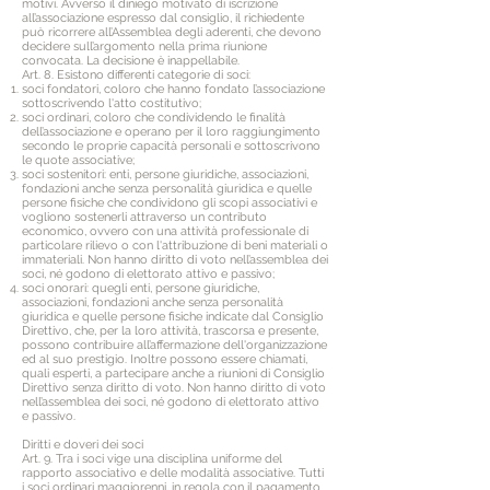
motivi. Avverso il diniego motivato di iscrizione
all’associazione espresso dal consiglio, il richiedente
può ricorrere all’Assemblea degli aderenti, che devono
decidere sull’argomento nella prima riunione
convocata. La decisione è inappellabile.
Art. 8. Esistono differenti categorie di soci:
soci fondatori, coloro che hanno fondato l’associazione
sottoscrivendo l'atto costitutivo;
soci ordinari, coloro che condividendo le finalità
dell’associazione e operano per il loro raggiungimento
secondo le proprie capacità personali e sottoscrivono
le quote associative;
soci sostenitori: enti, persone giuridiche, associazioni,
fondazioni anche senza personalità giuridica e quelle
persone fisiche che condividono gli scopi associativi e
vogliono sostenerli attraverso un contributo
economico, ovvero con una attività professionale di
particolare rilievo o con l'attribuzione di beni materiali o
immateriali. Non hanno diritto di voto nell’assemblea dei
soci, né godono di elettorato attivo e passivo;
soci onorari: quegli enti, persone giuridiche,
associazioni, fondazioni anche senza personalità
giuridica e quelle persone fisiche indicate dal Consiglio
Direttivo, che, per la loro attività, trascorsa e presente,
possono contribuire all’affermazione dell'organizzazione
ed al suo prestigio. Inoltre possono essere chiamati,
quali esperti, a partecipare anche a riunioni di Consiglio
Direttivo senza diritto di voto. Non hanno diritto di voto
nell’assemblea dei soci, né godono di elettorato attivo
e passivo.
Diritti e doveri dei soc
i
Art. 9. Tra i soci vige una disciplina uniforme del
rapporto associativo e delle modalità associative. Tutti
i soci ordinari maggiorenni, in regola con il pagamento