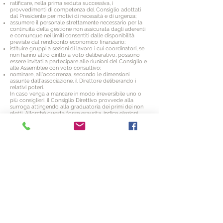
ratificare, nella prima seduta successiva, i
provvedimenti di competenza del Consiglio adottati
dal Presidente per motivi di necessità e di urgenza;
assumere il personale strettamente necessario per la
continuità della gestione non assicurata dagli aderenti
e comunque nei limiti consentiti dalle disponibilità
previste dal rendiconto economico finanziario;
istituire gruppi a sezioni di lavoro i cui coordinatori, se
non hanno altro diritto a voto deliberativo, possono
essere invitati a partecipare alle riunioni del Consiglio e
alle Assemblee con voto consultivo;
nominare, all'occorrenza, secondo le dimensioni
assunte dall'associazione, il Direttore deliberando i
relativi poteri.
In caso venga a mancare in modo irreversibile uno o
più consiglieri, il Consiglio Direttivo provvede alla
surroga attingendo alla graduatoria dei primi dei non
eletti. Allorché questa fosse esaurita, indice elezioni
suppletive per i membri da sostituire.
Il Presidente
Art. 14 Il Presidente ha la firma e la rappresentanza
legale dell'Organizzazione nei confronti di terzi e in
giudizio; è autorizzato ad eseguire incassi e
accettazione di donazioni di ogni natura a qualsiasi
titolo da Pubbliche Amministrazioni, da Enti e da Privati,
rilasciandone liberatorie e quietanze; presiede
l’Assemblea e il Consiglio Direttivo e ne cura
l’esecuzione delle relative deliberazioni, sorveglia il
buon andamento amministrativo dell’Organizzazione,
verifica l’osservanza dello Statuto e dei Regolamenti, ne
promuove la riforma ove se ne presenti la necessità. Il
Presidente sottoscrive il verbale dell’Assemblea
curandone la custodia presso i locali
dell’Organizzazione. Il Presidente ha la facoltà di