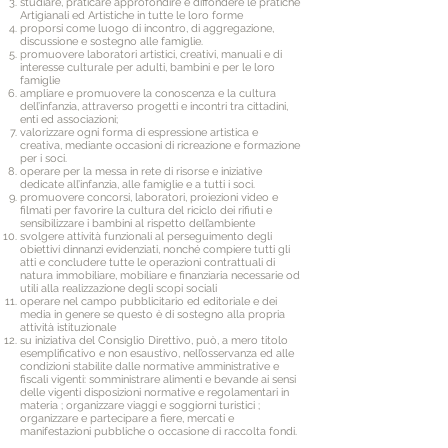
studiare, praticare approfondire e diffondere le pratiche
Artigianali ed Artistiche in tutte le loro forme
proporsi come luogo di incontro, di aggregazione,
discussione e sostegno alle famiglie.
promuovere laboratori artistici, creativi, manuali e di
interesse culturale per adulti, bambini e per le loro
famiglie
ampliare e promuovere la conoscenza e la cultura
dell’infanzia, attraverso progetti e incontri tra cittadini,
enti ed associazioni;
valorizzare ogni forma di espressione artistica e
creativa, mediante occasioni di ricreazione e formazione
per i soci.
operare per la messa in rete di risorse e iniziative
dedicate all’infanzia, alle famiglie e a tutti i soci.
promuovere concorsi, laboratori, proiezioni video e
filmati per favorire la cultura del riciclo dei rifiuti e
sensibilizzare i bambini al rispetto dell’ambiente
svolgere attività funzionali al perseguimento degli
obiettivi dinnanzi evidenziati, nonché compiere tutti gli
atti e concludere tutte le operazioni contrattuali di
natura immobiliare, mobiliare e finanziaria necessarie od
utili alla realizzazione degli scopi sociali
operare nel campo pubblicitario ed editoriale e dei
media in genere se questo è di sostegno alla propria
attività istituzionale
su iniziativa del Consiglio Direttivo, può, a mero titolo
esemplificativo e non esaustivo, nell’osservanza ed alle
condizioni stabilite dalle normative amministrative e
fiscali vigenti: somministrare alimenti e bevande ai sensi
delle vigenti disposizioni normative e regolamentari in
materia ; organizzare viaggi e soggiorni turistici ;
organizzare e partecipare a fiere, mercati e
manifestazioni pubbliche o occasione di raccolta fondi.