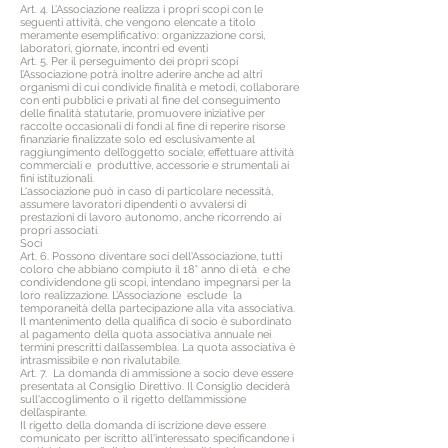
Art. 4. L’Associazione realizza i propri scopi con le
seguenti attività, che vengono elencate a titolo
meramente esemplificativo: organizzazione corsi,
laboratori, giornate, incontri ed eventi
Art. 5. Per il perseguimento dei propri scopi
l’Associazione potrà inoltre aderire anche ad altri
organismi di cui condivide finalità e metodi, collaborare
con enti pubblici e privati al fine del conseguimento
delle finalità statutarie, promuovere iniziative per
raccolte occasionali di fondi al fine di reperire risorse
finanziarie finalizzate solo ed esclusivamente al
raggiungimento dell’oggetto sociale; effettuare attività
commerciali e produttive, accessorie e strumentali ai
fini istituzionali.
L'associazione può in caso di particolare necessità,
assumere lavoratori dipendenti o avvalersi di
prestazioni di lavoro autonomo, anche ricorrendo ai
propri associati.
Soci
Art. 6. Possono diventare soci dell'Associazione, tutti
coloro che abbiano compiuto il 18° anno di età e che
condividendone gli scopi, intendano impegnarsi per la
loro realizzazione. L’Associazione esclude la
temporaneità della partecipazione alla vita associativa.
Il mantenimento della qualifica di socio è subordinato
al pagamento della quota associativa annuale nei
termini prescritti dall’assemblea. La quota associativa è
intrasmissibile e non rivalutabile.
Art. 7. La domanda di ammissione a socio deve essere
presentata al Consiglio Direttivo. Il Consiglio deciderà
sull'accoglimento o il rigetto dell’ammissione
dell’aspirante.
Il rigetto della domanda di iscrizione deve essere
comunicato per iscritto all'interessato specificandone i