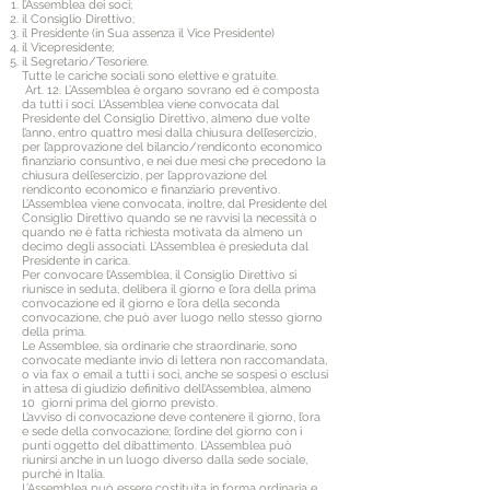
l’Assemblea dei soci;
il Consiglio Direttivo;
il Presidente (in Sua assenza il Vice Presidente)
il Vicepresidente;
il Segretario/Tesoriere.
Tutte le cariche sociali sono elettive e gratuite.
Art. 12. L’Assemblea è organo sovrano ed è composta
da tutti i soci. L’Assemblea viene convocata dal
Presidente del Consiglio Direttivo, almeno due volte
l’anno, entro quattro mesi dalla chiusura dell’esercizio,
per l’approvazione del bilancio/rendiconto economico
finanziario consuntivo, e nei due mesi che precedono la
chiusura dell’esercizio, per l’approvazione del
rendiconto economico e finanziario preventivo.
L’Assemblea viene convocata, inoltre, dal Presidente del
Consiglio Direttivo quando se ne ravvisi la necessità o
quando ne è fatta richiesta motivata da almeno un
decimo degli associati. L’Assemblea è presieduta dal
Presidente in carica.
Per convocare l’Assemblea, il Consiglio Direttivo si
riunisce in seduta, delibera il giorno e l’ora della prima
convocazione ed il giorno e l’ora della seconda
convocazione, che può aver luogo nello stesso giorno
della prima.
Le Assemblee, sia ordinarie che straordinarie, sono
convocate mediante invio di lettera non raccomandata,
o via fax o email a tutti i soci, anche se sospesi o esclusi
in attesa di giudizio definitivo dell’Assemblea, almeno
10 giorni prima del giorno previsto.
L’avviso di convocazione deve contenere il giorno, l’ora
e sede della convocazione; l’ordine del giorno con i
punti oggetto del dibattimento. L’Assemblea può
riunirsi anche in un luogo diverso dalla sede sociale,
purché in Italia.
L’Assemblea può essere costituita in forma ordinaria e