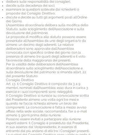
delibera sulle responsabilità dei consiglieri;
decide sulla decadenza dei soci;
esaminare le questioni sollevate dai richiedenti o
proposte dal Consiglio Direttivo;
discute e decide su tutti gli argomenti posti all’Ordine
del Giorno.
L’Assemblea straordinaria delibera sulla modifica dello
Statuto; sullo scioglimento dell’Associazione e sulla
devoluzione del patrimonio.
Le proposte di modifica allo statuto possono essere
presentate all'Assemblea da uno degli organi e/o da
almeno un decimo degli aderenti. Le relative
deliberazioni sono approvate dall'Assemblea
convocata con specifico ordine del giorno con la
presenza di almeno tre quarti degli aderenti e il voto
favorevole della maggioranza dei presenti.
Per la validità delle deliberazioni dell’Assemblea
straordinaria sullo scioglimento dell’Associazione e
sulla devoluzione del patrimonio si rimanda all’art. 22
del presente Statuto.
Consiglio Direttivo
Art. 13. Il Consiglio Direttivo è composto da 3 a 9
membri, nominati dall’Assemblea; esso dura in carica 3
esercizi e i suoi componenti sono rieleggibili.
II Consiglio Direttivo si riunisce su convocazione scritta
del Presidente almeno una volta ogni tre mesi e
quando ne faccia richiesta almeno un terzo dei
componenti. La convocazione è fatta a mezzo avviso
affisso nella sede sociale, raccomandata, fax o e-mail
almeno 5 giorni prima della riunione.
Possono essere invitati a partecipare alla riunione
esperti esterni. Il Consiglio è presieduto dal Presidente,
in sua assenza dal Vicepresidente, in assenza di
entrambi dal più anziano di età tra i Consiglieri presenti.
Le riunioni del Consiglio Direttivo sono valide quando è