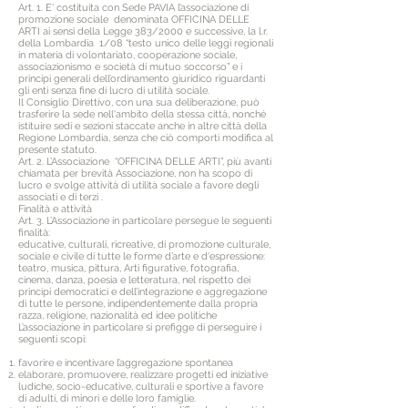
Art. 1. E' costituita con Sede PAVIA l’associazione di
promozione sociale denominata OFFICINA DELLE
ARTI ai sensi della Legge 383/2000 e successive, la l.r.
della Lombardia 1/08 “testo unico delle leggi regionali
in materia di volontariato, cooperazione sociale,
associazionismo e società di mutuo soccorso” e i
principi generali dell’ordinamento giuridico riguardanti
gli enti senza fine di lucro di utilità sociale.
Il Consiglio Direttivo, con una sua deliberazione, può
trasferire la sede nell'ambito della stessa città, nonché
istituire sedi e sezioni staccate anche in altre città della
Regione Lombardia, senza che ciò comporti modifica al
presente statuto.
Art. 2. L’Associazione “OFFICINA DELLE ARTI”, più avanti
chiamata per brevità Associazione, non ha scopo di
lucro e svolge attività di utilità sociale a favore degli
associati e di terzi .
Finalità e attività
Art. 3. L’Associazione in particolare persegue le seguenti
finalità:
educative, culturali, ricreative, di promozione culturale,
sociale e civile di tutte le forme d’arte e d'espressione:
teatro, musica, pittura, Arti figurative, fotografia,
cinema, danza, poesia e letteratura, nel rispetto dei
principi democratici e dell’integrazione e aggregazione
di tutte le persone, indipendentemente dalla propria
razza, religione, nazionalità ed idee politiche
L’associazione in particolare si prefigge di perseguire i
seguenti scopi:
favorire e incentivare l’aggregazione spontanea
elaborare, promuovere, realizzare progetti ed iniziative
ludiche, socio-educative, culturali e sportive a favore
di adulti, di minori e delle loro famiglie.