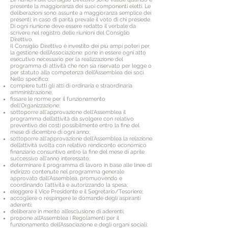
presente la maggioranza dei suoi componenti eletti. Le
deliberazioni sono assunte a maggioranza semplice dei
presenti; in caso di parità prevale il voto di chi presiede.
Di ogni riunione deve essere redatto il verbale da
scrivere nel registro delle riunioni del Consiglio
Direttivo.
Il Consiglio Direttivo è investito dei più ampi poteri per
la gestione dell’Associazione: pone in essere ogni atto
esecutivo necessario per la realizzazione del
programma di attività che non sia riservato per legge o
per statuto alla competenza dell’Assemblea dei soci.
Nello specifico:
compiere tutti gli atti di ordinaria e straordinaria
amministrazione;
fissare le norme per il funzionamento
dell'Organizzazione;
sottoporre all'approvazione dell'Assemblea il
programma dell’attività da svolgere con relativo
preventivo dei costi possibilmente entro la fine del
mese di dicembre di ogni anno;
sottoporre all'approvazione dell'Assemblea la relazione
dell’attività svolta con relativo rendiconto economico
finanziario consuntivo entro la fine del mese di aprile
successivo all'anno interessato;
determinare il programma di lavoro in base alle linee di
indirizzo contenute nel programma generale
approvato dall'Assemblea, promuovendo e
coordinando l'attività e autorizzando la spesa;
eleggere il Vice Presidente e il Segretario/Tesoriere;
accogliere o respingere le domande degli aspiranti
aderenti;
deliberare in merito all’esclusione di aderenti;
propone all’Assemblea i Regolamenti per il
funzionamento dell’Associazione e degli organi sociali;