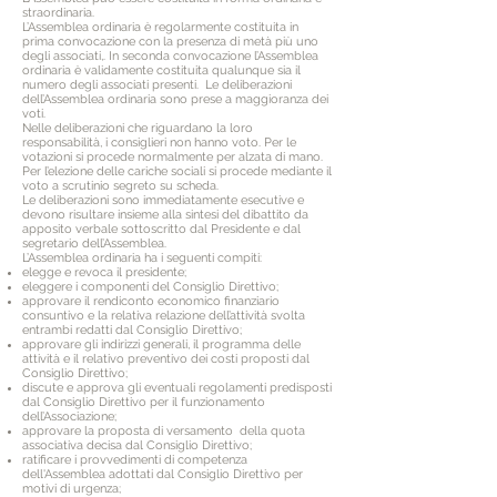
straordinaria.
L’Assemblea ordinaria è regolarmente costituita in
prima convocazione con la presenza di metà più uno
degli associati,. In seconda convocazione l’Assemblea
ordinaria è validamente costituita qualunque sia il
numero degli associati presenti. Le deliberazioni
dell’Assemblea ordinaria sono prese a maggioranza dei
voti.
Nelle deliberazioni che riguardano la loro
responsabilità, i consiglieri non hanno voto. Per le
votazioni si procede normalmente per alzata di mano.
Per l’elezione delle cariche sociali si procede mediante il
voto a scrutinio segreto su scheda.
Le deliberazioni sono immediatamente esecutive e
devono risultare insieme alla sintesi del dibattito da
apposito verbale sottoscritto dal Presidente e dal
segretario dell’Assemblea.
L’Assemblea ordinaria ha i seguenti compiti:
elegge e revoca il presidente;
eleggere i componenti del Consiglio Direttivo;
approvare il rendiconto economico finanziario
consuntivo e la relativa relazione dell’attività svolta
entrambi redatti dal Consiglio Direttivo;
approvare gli indirizzi generali, il programma delle
attività e il relativo preventivo dei costi proposti dal
Consiglio Direttivo;
discute e approva gli eventuali regolamenti predisposti
dal Consiglio Direttivo per il funzionamento
dell’Associazione;
approvare la proposta di versamento della quota
associativa decisa dal Consiglio Direttivo;
ratificare i provvedimenti di competenza
dell'Assemblea adottati dal Consiglio Direttivo per
motivi di urgenza;