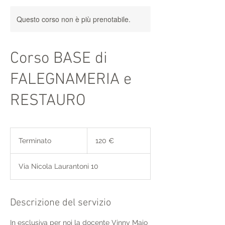
Questo corso non è più prenotabile.
Corso BASE di
FALEGNAMERIA e
RESTAURO
120
euro
Terminato
T
120 €
e
r
Via Nicola Laurantoni 10
m
i
n
a
Descrizione del servizio
t
o
In esclusiva per noi la docente Vinny Maio